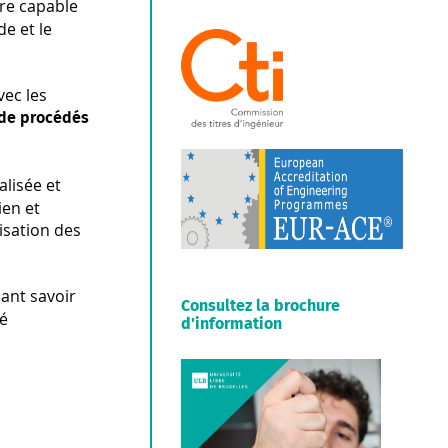
tre capable
e et le
vec les
de procédés
lisée et
ien et
isation des
ant savoir
Consultez la brochure
té
d'information