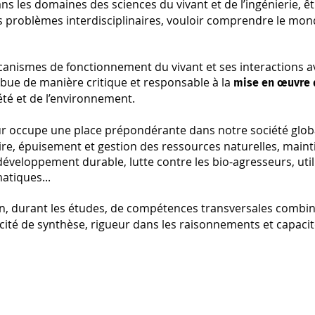
ns les domaines des sciences du vivant et de l’ingénierie, ê
 problèmes interdisciplinaires, vouloir comprendre le mond
anismes de fonctionnement du vivant et ses interactions a
ribue de manière critique et responsable à la
mise en œuvre 
été et de l’environnement.
eur occupe une place prépondérante dans notre société globa
aire, épuisement et gestion des ressources naturelles, maint
éveloppement durable, lutte contre les bio-agresseurs, util
tiques...
on, durant les études, de compétences transversales combin
acité de synthèse, rigueur dans les raisonnements et capaci