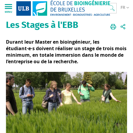
FR
MENU
Les Stages à l'EBB
École de Bioingénierie de Bruxelles
Accueil
La Mobilité
Les Stages
Durant leur Master en bioingénieur, les
étudiant·e·s doivent réaliser un stage de trois mois
minimum, en totale immersion dans le monde de
l’entreprise ou de la recherche.